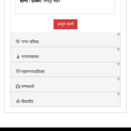
श्रेणी / प्रकार:
नागपूर शहर
अजून बघणे
नगर परिषद
नगरपंचायत
महानगरपालिका
रुग्णालये
विद्यापीठ