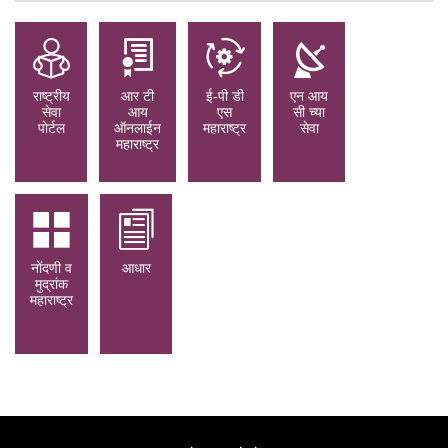
राष्ट्रीय
आर टी
ई-पी डी
एन आय
सेवा
आय
एस
सी च्या
पोर्टल
ऑनलाईन
महाराष्ट्र
सेवा
महाराष्ट्र
नोंदणी व
आधार
मुद्रांक
महाराष्ट्र