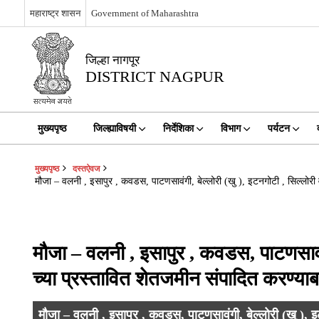
महाराष्ट्र शासन
Government of Maharashtra
जिल्हा नागपूर
DISTRICT NAGPUR
मुख्यपृष्ठ
जिल्ह्याविषयी
निर्देशिका
विभाग
पर्यटन
मुख्यपृष्ठ
दस्तऐवज
मौजा – वलनी , इसापुर , कवडस, पाटणसावंगी, बेल्लोरी (खु ), इटनगोटी , सिल्लोरी 
मौजा – वलनी , इसापुर , कवडस, पाटणसावंगी
च्या प्रस्तावित शेतजमीन संपादित करण्या
मौजा – वलनी , इसापुर , कवडस, पाटणसावंगी, बेल्लोरी (खु ), इट