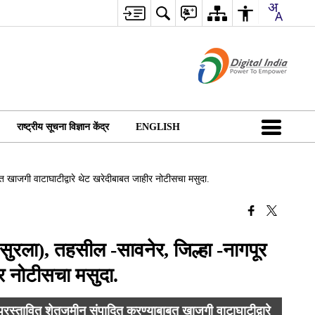
राष्ट्रीय सूचना विज्ञान केंद्र
ENGLISH
बत खाजगी वाटाघाटीद्वारे थेट खरेदीबाबत जाहीर नोटीसचा मसुदा.
(सुरला), तहसील -सावनेर, जिल्हा -नागपूर
ीर नोटीसचा मसुदा.
 प्रस्तावित शेतजमीन संपादित करण्याबाबत खाजगी वाटाघाटीद्वारे